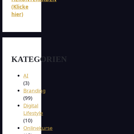
(Klicke
hier)
KATEGORIEN
AI
(3)
Branding
(99)
Digital
Lifestyle
(10)
Onlinekurse