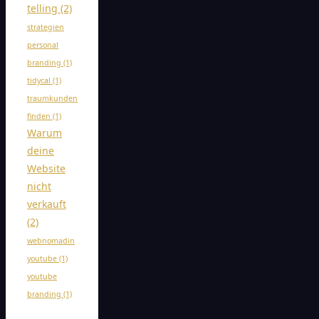
telling
(2)
strategien
personal
branding
(1)
tidycal
(1)
traumkunden
finden
(1)
Warum
deine
Website
nicht
verkauft
(2)
webnomadin
youtube
(1)
youtube
branding
(1)