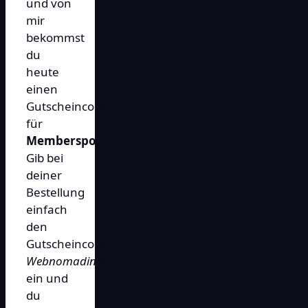
und von
mir
bekommst
du
heute
einen
Gutscheincode
für
Memberspot.net*
.
Gib bei
deiner
Bestellung
einfach
den
Gutscheincode
Webnomadin10
ein und
du