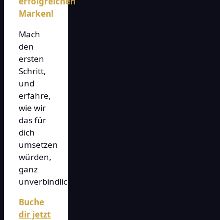
erfolgreichen
Marken!
Mach
den
ersten
Schritt,
und
erfahre,
wie wir
das für
dich
umsetzen
würden,
ganz
unverbindlich!
Buche
dir jetzt