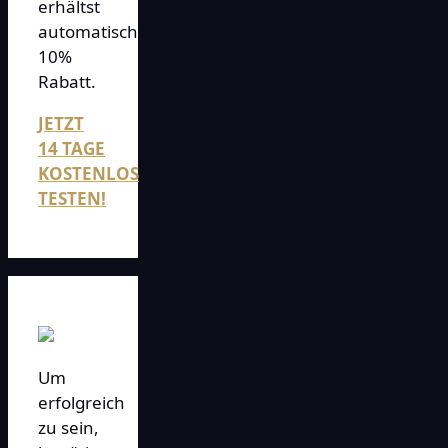
erhältst
automatisch
10%
Rabatt.
JETZT
14 TAGE
KOSTENLOS
TESTEN!
Um
erfolgreich
zu sein,