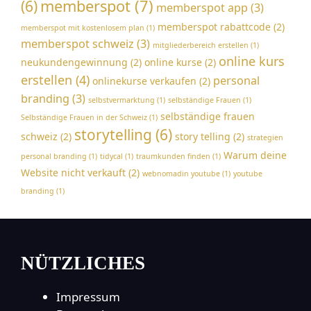
memberspot
(7)
(6)
memberspot app
(3)
memberspot rabattcode
(2)
memberspot mit kostenlosem plan
(1)
memberspot schweiz
(3)
mitgliederbereich erstellen
(1)
online kurs
neukundengewinnung
(2)
online kurse
(2)
erstellen
(4)
personal
onlinekurse verkaufen
(2)
branding
(3)
selbstvermarktung
(1)
selbständige Frauen
(1)
selbständige frauen
Selbständige Frauen in der Schweiz
(1)
storytelling
(6)
schweiz
(2)
story telling
(2)
strategien
Warum deine
personal branding
(1)
tidycal
(1)
traumkunden finden
(1)
Website nicht verkauft
(2)
webnomadin youtube
(1)
youtube
branding
(1)
NÜTZLICHES
Impressum