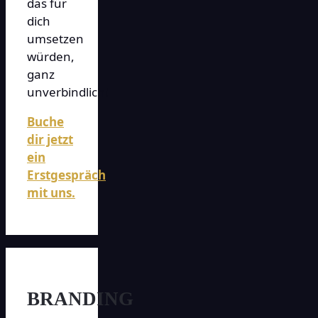
das für
dich
umsetzen
würden,
ganz
unverbindlich!
Buche
dir jetzt
ein
Erstgespräch
mit uns.
BRANDING