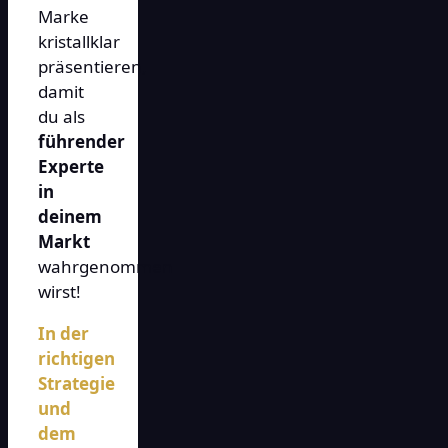
Marke
kristallklar
präsentieren,
damit
du als
führender
Experte
in
deinem
Markt
wahrgenommen
wirst!
In der
richtigen
Strategie
und
dem