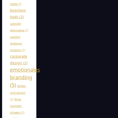
zitate
(1)
business
tools
(2)
calendly
alternative
(1)
content
strategie
linkedin
(1)
corporate
design
(2)
emotionales
branding
(5)
farben
und design
(1)
firma
gründen
schweiz
(1)