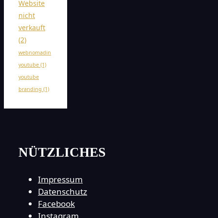
Website
nicht
verkauft
(2)
webnomadin
youtube
(1)
youtube
branding
(1)
NÜTZLICHES
Impressum
Datenschutz
Facebook
Instagram