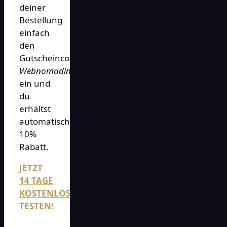
deiner
Bestellung
einfach
den
Gutscheincode
Webnomadin10
ein und
du
erhältst
automatisch
10%
Rabatt.
JETZT
14 TAGE
KOSTENLOS
TESTEN!