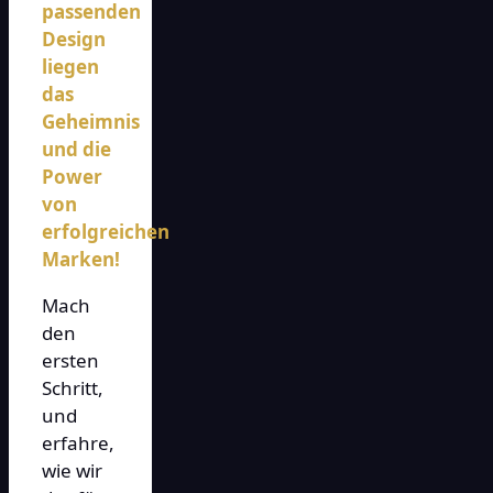
passenden
Design
liegen
das
Geheimnis
und die
Power
von
erfolgreichen
Marken!
Mach
den
ersten
Schritt,
und
erfahre,
wie wir