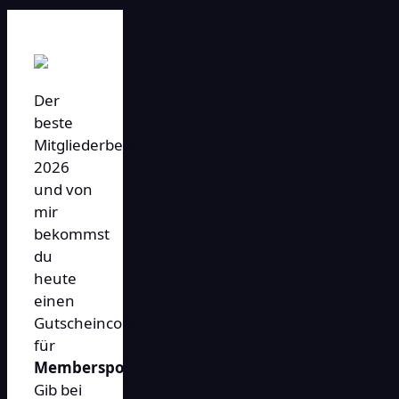
Der
beste
Mitgliederbereich
2026
und von
mir
bekommst
du
heute
einen
Gutscheincode
für
Memberspot.net*
.
Gib bei