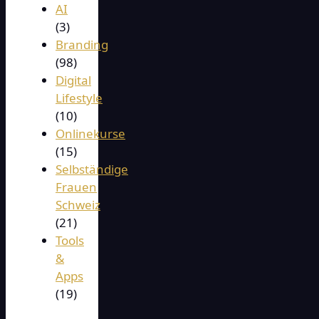
AI
(3)
Branding
(98)
Digital
Lifestyle
(10)
Onlinekurse
(15)
Selbständige
Frauen
Schweiz
(21)
Tools
&
Apps
(19)