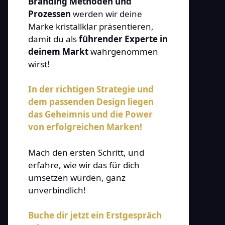
Branding Methoden und
Prozessen
werden wir deine
Marke kristallklar präsentieren,
damit du als
führender Experte in
deinem Markt
wahrgenommen
wirst!
In der richtigen Strategie und
dem passenden Design liegen
das Geheimnis und die Power
von erfolgreichen Marken!
Mach den ersten Schritt, und
erfahre, wie wir das für dich
umsetzen würden, ganz
unverbindlich!
Buche dir jetzt ein Erstgespräch