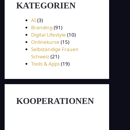
KATEGORIEN
AI
(3)
Branding
(91)
Digital Lifestyle
(10)
Onlinekurse
(15)
Selbständige Frauen
Schweiz
(21)
Tools & Apps
(19)
KOOPERATIONEN