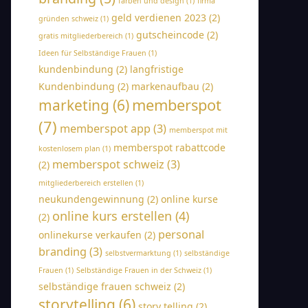
farben und design
(1)
firma
geld verdienen 2023
(2)
gründen schweiz
(1)
gutscheincode
(2)
gratis mitgliederbereich
(1)
Ideen für Selbständige Frauen
(1)
kundenbindung
(2)
langfristige
Kundenbindung
(2)
markenaufbau
(2)
memberspot
marketing
(6)
(7)
memberspot app
(3)
memberspot mit
memberspot rabattcode
kostenlosem plan
(1)
memberspot schweiz
(3)
(2)
mitgliederbereich erstellen
(1)
neukundengewinnung
(2)
online kurse
online kurs erstellen
(4)
(2)
personal
onlinekurse verkaufen
(2)
branding
(3)
selbstvermarktung
(1)
selbständige
Frauen
(1)
Selbständige Frauen in der Schweiz
(1)
selbständige frauen schweiz
(2)
storytelling
(6)
story telling
(2)