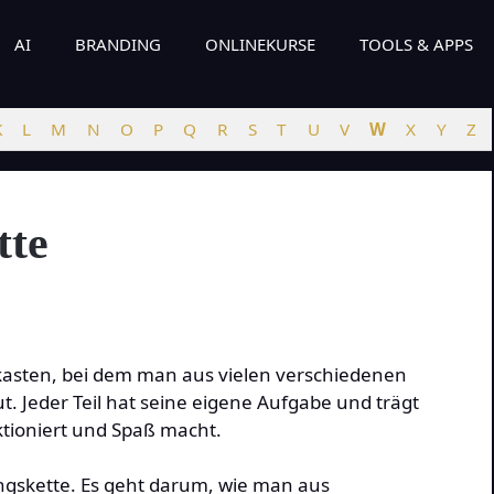
AI
BRANDING
ONLINEKURSE
TOOLS & APPS
K
L
M
N
O
P
Q
R
S
T
U
V
W
X
Y
Z
tte
kasten, bei dem man aus vielen verschiedenen
. Jeder Teil hat seine eigene Aufgabe und trägt
ktioniert und Spaß macht.
ngskette. Es geht darum, wie man aus