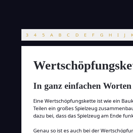
Zum
Inhalt
springen
3
4
5
A
B
C
D
E
F
G
H
I
J
Wertschöpfungske
In ganz einfachen Worten
Eine Wertschöpfungskette ist wie ein Bau
Teilen ein großes Spielzeug zusammenbaut
dazu bei, dass das Spielzeug am Ende fun
Genau so ist es auch bei der Wertschöpfu