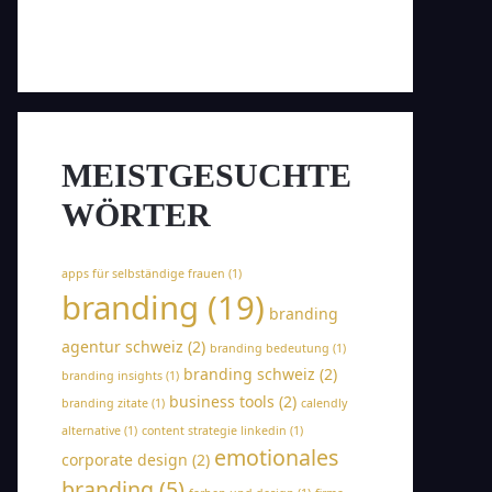
MEISTGESUCHTE
WÖRTER
apps für selbständige frauen
(1)
branding
(19)
branding
agentur schweiz
(2)
branding bedeutung
(1)
branding schweiz
(2)
branding insights
(1)
business tools
(2)
branding zitate
(1)
calendly
alternative
(1)
content strategie linkedin
(1)
emotionales
corporate design
(2)
branding
(5)