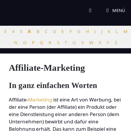
Zum
Inhalt
MENÜ
springen
3
4
5
A
B
C
D
E
F
G
H
I
J
K
L
M
N
O
P
Q
R
S
T
U
V
W
X
Y
Z
Affiliate-Marketing
In ganz einfachen Worten
Affiliate-
Marketing
ist eine Art von Werbung, bei
der eine Person (der Affiliate) ein Produkt oder
eine Dienstleistung einer anderen Person (dem
Unternehmen) bewirbt und dafür eine
Belohnung erhält. Das kann zum Beispiel eine