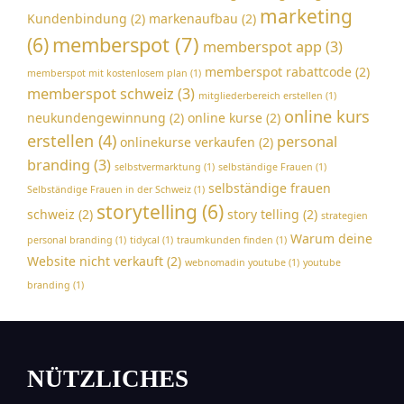
marketing
Kundenbindung
(2)
markenaufbau
(2)
memberspot
(7)
(6)
memberspot app
(3)
memberspot rabattcode
(2)
memberspot mit kostenlosem plan
(1)
memberspot schweiz
(3)
mitgliederbereich erstellen
(1)
online kurs
neukundengewinnung
(2)
online kurse
(2)
erstellen
(4)
personal
onlinekurse verkaufen
(2)
branding
(3)
selbstvermarktung
(1)
selbständige Frauen
(1)
selbständige frauen
Selbständige Frauen in der Schweiz
(1)
storytelling
(6)
schweiz
(2)
story telling
(2)
strategien
Warum deine
personal branding
(1)
tidycal
(1)
traumkunden finden
(1)
Website nicht verkauft
(2)
webnomadin youtube
(1)
youtube
branding
(1)
NÜTZLICHES