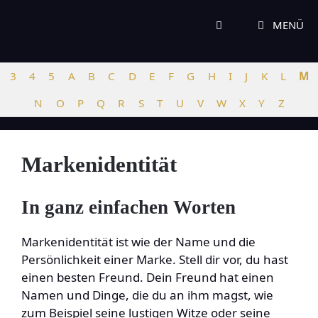
Zum
Inhalt
MENÜ
springen
3
4
5
A
B
C
D
E
F
G
H
I
J
K
L
M
N
O
P
Q
R
S
T
U
V
W
X
Y
Z
Markenidentität
In ganz einfachen Worten
Markenidentität ist wie der Name und die
Persönlichkeit einer Marke. Stell dir vor, du hast
einen besten Freund. Dein Freund hat einen
Namen und Dinge, die du an ihm magst, wie
zum Beispiel seine lustigen Witze oder seine