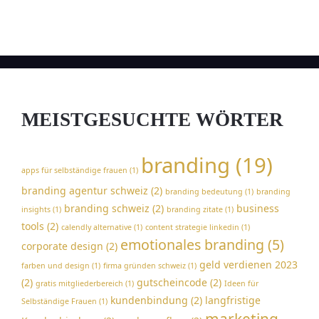
MEISTGESUCHTE WÖRTER
branding
(19)
apps für selbständige frauen
(1)
branding agentur schweiz
(2)
branding bedeutung
(1)
branding
branding schweiz
(2)
business
insights
(1)
branding zitate
(1)
tools
(2)
calendly alternative
(1)
content strategie linkedin
(1)
emotionales branding
(5)
corporate design
(2)
geld verdienen 2023
farben und design
(1)
firma gründen schweiz
(1)
(2)
gutscheincode
(2)
gratis mitgliederbereich
(1)
Ideen für
kundenbindung
(2)
langfristige
Selbständige Frauen
(1)
marketing