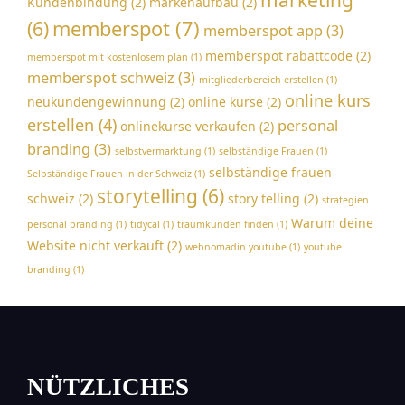
Kundenbindung
(2)
markenaufbau
(2)
memberspot
(7)
(6)
memberspot app
(3)
memberspot rabattcode
(2)
memberspot mit kostenlosem plan
(1)
memberspot schweiz
(3)
mitgliederbereich erstellen
(1)
online kurs
neukundengewinnung
(2)
online kurse
(2)
erstellen
(4)
personal
onlinekurse verkaufen
(2)
branding
(3)
selbstvermarktung
(1)
selbständige Frauen
(1)
selbständige frauen
Selbständige Frauen in der Schweiz
(1)
storytelling
(6)
schweiz
(2)
story telling
(2)
strategien
Warum deine
personal branding
(1)
tidycal
(1)
traumkunden finden
(1)
Website nicht verkauft
(2)
webnomadin youtube
(1)
youtube
branding
(1)
NÜTZLICHES