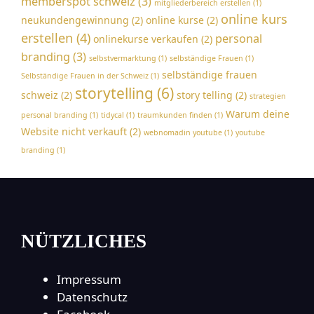
memberspot schweiz
(3)
mitgliederbereich erstellen
(1)
online kurs
neukundengewinnung
(2)
online kurse
(2)
erstellen
(4)
personal
onlinekurse verkaufen
(2)
branding
(3)
selbstvermarktung
(1)
selbständige Frauen
(1)
selbständige frauen
Selbständige Frauen in der Schweiz
(1)
storytelling
(6)
schweiz
(2)
story telling
(2)
strategien
Warum deine
personal branding
(1)
tidycal
(1)
traumkunden finden
(1)
Website nicht verkauft
(2)
webnomadin youtube
(1)
youtube
branding
(1)
NÜTZLICHES
Impressum
Datenschutz