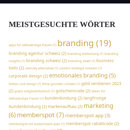
MEISTGESUCHTE WÖRTER
branding
(19)
apps für selbständige frauen
(1)
branding agentur schweiz
(2)
branding bedeutung
(1)
branding
branding schweiz
(2)
business
insights
(1)
branding zitate
(1)
tools
(2)
calendly alternative
(1)
content strategie linkedin
(1)
emotionales branding
(5)
corporate design
(2)
geld verdienen 2023
farben und design
(1)
firma gründen schweiz
(1)
(2)
gutscheincode
(2)
gratis mitgliederbereich
(1)
Ideen für
kundenbindung
(2)
langfristige
Selbständige Frauen
(1)
marketing
Kundenbindung
(2)
markenaufbau
(2)
memberspot
(7)
(6)
memberspot app
(3)
memberspot rabattcode
(2)
memberspot mit kostenlosem plan
(1)